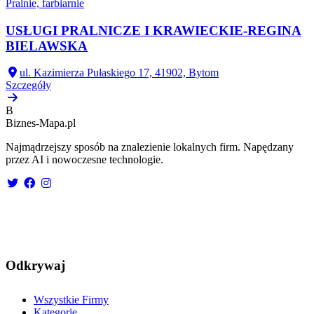
Pralnie, farbiarnie
USŁUGI PRALNICZE I KRAWIECKIE-REGINA
BIELAWSKA
ul. Kazimierza Pułaskiego 17, 41902, Bytom
Szczegóły
B
Biznes-
Mapa.pl
Najmądrzejszy sposób na znalezienie lokalnych firm. Napędzany
przez AI i nowoczesne technologie.
Odkrywaj
Wszystkie Firmy
Kategorie