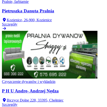
Pralnie, farbiarnie
Pietruszka Danuta Pralnia
Kozienice, 26-900, Kozienice
Szczegóły
Czyszczenie dywanów i wykładzin
P H U Andre- Andrzej Nędza
Biczyce Dolne 228, 33395, Chełmiec
Szczegóły