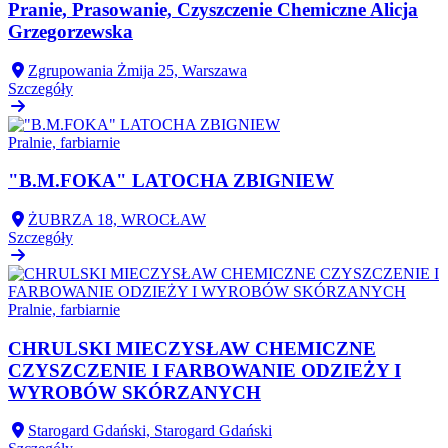
Pranie, Prasowanie, Czyszczenie Chemiczne Alicja
Grzegorzewska
Zgrupowania Żmija 25, Warszawa
Szczegóły
Pralnie, farbiarnie
"B.M.FOKA" LATOCHA ZBIGNIEW
ŻUBRZA 18, WROCŁAW
Szczegóły
Pralnie, farbiarnie
CHRULSKI MIECZYSŁAW CHEMICZNE
CZYSZCZENIE I FARBOWANIE ODZIEŻY I
WYROBÓW SKÓRZANYCH
Starogard Gdański, Starogard Gdański