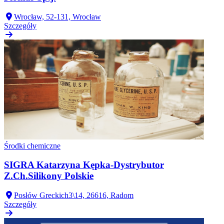
Wrocław, 52-131, Wrocław
Szczegóły
Środki chemiczne
SIGRA Katarzyna Kępka-Dystrybutor
Z.Ch.Silikony Polskie
Posłów Greckich3\14, 26616, Radom
Szczegóły