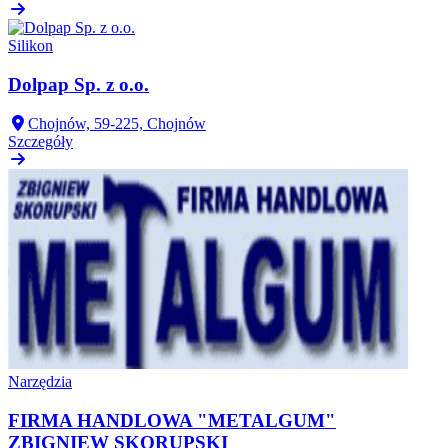
Silikon
Dolpap Sp. z o.o.
Chojnów, 59-225, Chojnów
Szczegóły
Narzędzia
FIRMA HANDLOWA "METALGUM"
ZBIGNIEW SKORUPSKI