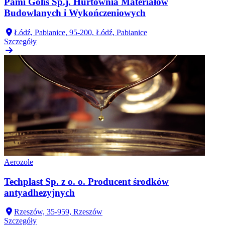
Pami Golis Sp.j. Hurtownia Materiałów
Budowlanych i Wykończeniowych
Łódź, Pabianice, 95-200, Łódź, Pabianice
Szczegóły
Aerozole
Techplast Sp. z o. o. Producent środków
antyadhezyjnych
Rzeszów, 35-959, Rzeszów
Szczegóły