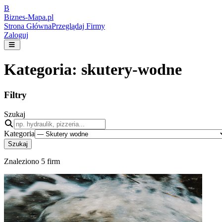
B
Biznes-
Mapa.pl
Strona Główna
Przeglądaj Firmy
Zaloguj
Kategoria:
skutery-wodne
Filtry
Szukaj
Kategoria
Szukaj
Znaleziono
5
firm