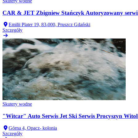
Skutery wodne
CAR & JET Zbigniew Stańczyk Autoryzowany serwi
Emilii Plater 19, 83-000, Pruszcz Gdański
Szczegóły
Skutery wodne
"Witcar" Auto Serwis Jet Ski Serwis Procyszyn Wito
Górna 4, Opacz- kolonia
Szczegóły