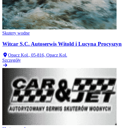
Skutery wodne
Witcar S.C. Autoserwis Witold i Lucyna Procyszyn
Opacz Kol., 05-816, Opacz Kol.
Szczegóły