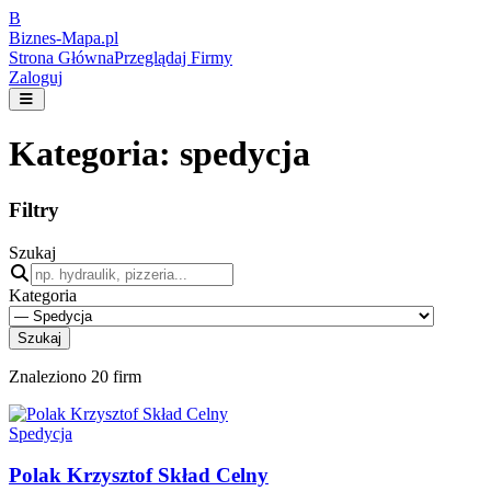
B
Biznes-
Mapa.pl
Strona Główna
Przeglądaj Firmy
Zaloguj
Kategoria:
spedycja
Filtry
Szukaj
Kategoria
Szukaj
Znaleziono
20
firm
Spedycja
Polak Krzysztof Skład Celny