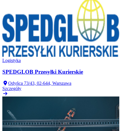
Logistyka
SPEDGLOB Przesyłki Kurierskie
Odyńca 73/43, 02-644, Warszawa
Szczegóły