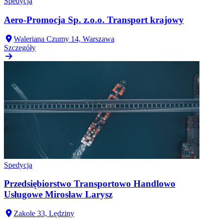
Spedycja
Aero-Promocja Sp. z.o.o. Transport krajowy
Waleriana Czumy 14, Warszawa
Szczegóły
Spedycja
Przedsiębiorstwo Transportowo Handlowo
Usługowe Mirosław Larysz
Zakole 33, Lędziny