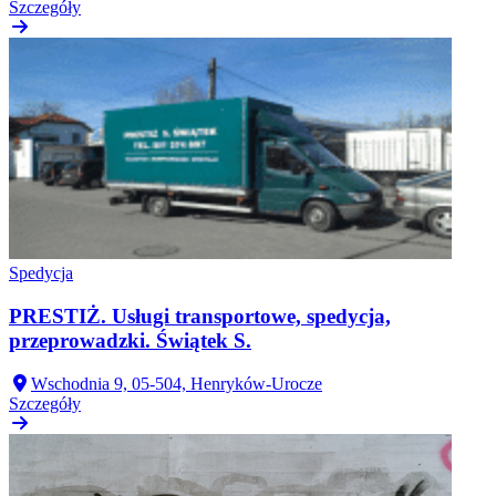
Szczegóły
Spedycja
PRESTIŻ. Usługi transportowe, spedycja,
przeprowadzki. Świątek S.
Wschodnia 9, 05-504, Henryków-Urocze
Szczegóły