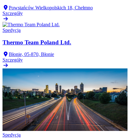
Powstańców Wielkopolskich 18, Chełmno
Szczegóły
Spedycja
Thermo Team Poland Ltd.
Błonie, 05-870, Błonie
Szczegóły
Spedycja