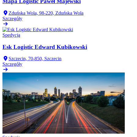
Mapa Logistic Paweł Majewski
Zduńska Wola, 98-220, Zduńska Wola
Szczegóły
Spedycja
Esk Logistic Edward Kubikowski
Szczecin, 70-850, Szczecin
Szczegóły