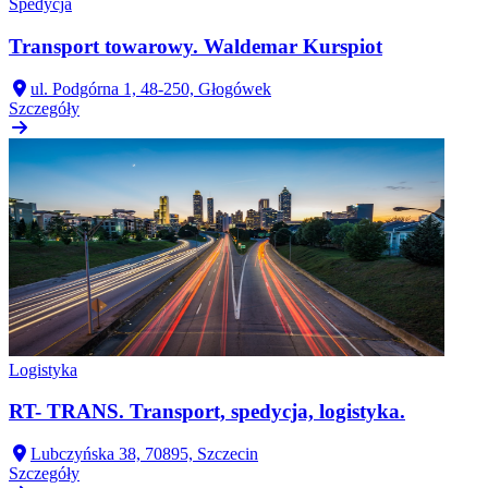
Spedycja
Transport towarowy. Waldemar Kurspiot
ul. Podgórna 1, 48-250, Głogówek
Szczegóły
Logistyka
RT- TRANS. Transport, spedycja, logistyka.
Lubczyńska 38, 70895, Szczecin
Szczegóły