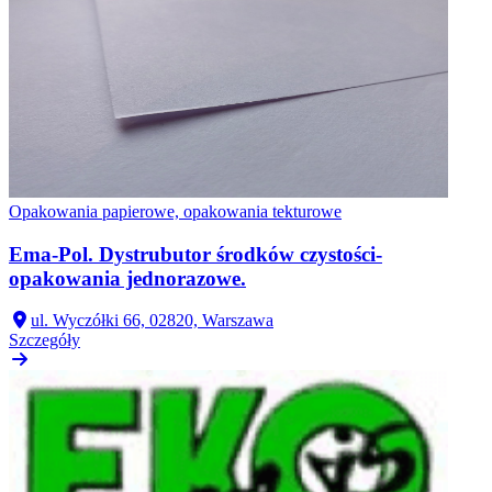
Opakowania papierowe, opakowania tekturowe
Ema-Pol. Dystrubutor środków czystości-
opakowania jednorazowe.
ul. Wyczółki 66, 02820, Warszawa
Szczegóły