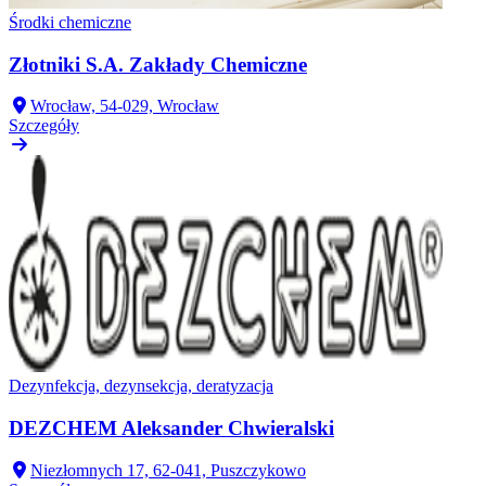
Środki chemiczne
Złotniki S.A. Zakłady Chemiczne
Wrocław, 54-029, Wrocław
Szczegóły
Dezynfekcja, dezynsekcja, deratyzacja
DEZCHEM Aleksander Chwieralski
Niezłomnych 17, 62-041, Puszczykowo