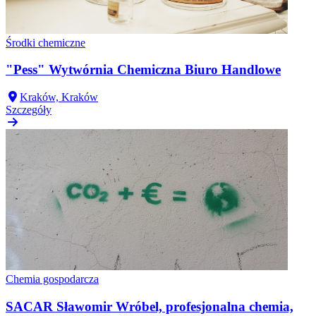
Środki chemiczne
"Pess" Wytwórnia Chemiczna Biuro Handlowe
Kraków, Kraków
Szczegóły
Chemia gospodarcza
SACAR Sławomir Wróbel, profesjonalna chemia,