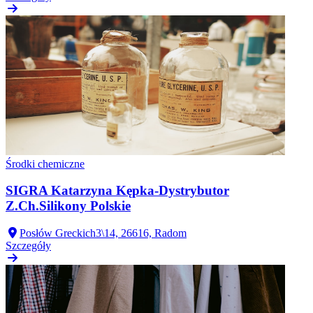
Środki chemiczne
SIGRA Katarzyna Kępka-Dystrybutor
Z.Ch.Silikony Polskie
Posłów Greckich3\14, 26616, Radom
Szczegóły