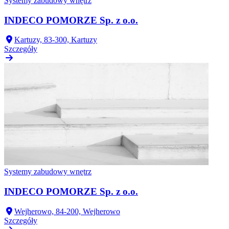
Systemy zabudowy wnętrz
INDECO POMORZE Sp. z o.o.
Kartuzy, 83-300, Kartuzy
Szczegóły
Systemy zabudowy wnętrz
INDECO POMORZE Sp. z o.o.
Wejherowo, 84-200, Wejherowo
Szczegóły