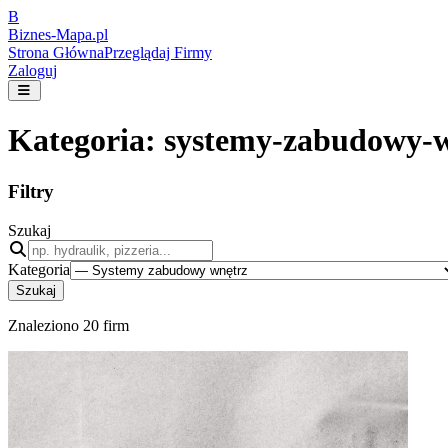
B
Biznes-
Mapa.pl
Strona Główna
Przeglądaj Firmy
Zaloguj
Kategoria:
systemy-zabudowy-
Filtry
Szukaj
Kategoria
Szukaj
Znaleziono
20
firm