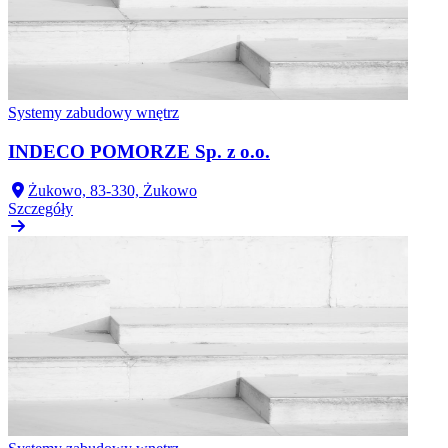
Systemy zabudowy wnętrz
INDECO POMORZE Sp. z o.o.
Żukowo, 83-330, Żukowo
Szczegóły