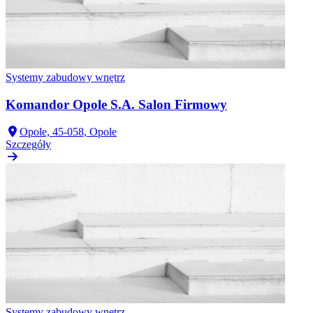
Systemy zabudowy wnętrz
Komandor Opole S.A. Salon Firmowy
Opole, 45-058, Opole
Szczegóły
Systemy zabudowy wnętrz