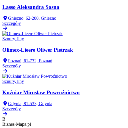
Lasso Aleksandra Sosna
Gniezno, 62-200, Gniezno
Szczegóły
Sznury, liny
Olimex-Lieere Oliwer Pietrzak
Poznań, 61-732, Poznań
Szczegóły
Sznury, liny
Kuźniar Mirosław Powroźnictwo
Gdynia, 81-533, Gdynia
Szczegóły
B
Biznes-
Mapa.pl