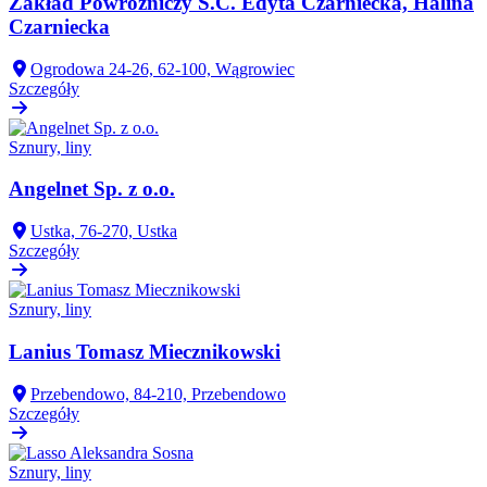
Zakład Powroźniczy S.C. Edyta Czarniecka, Halina
Czarniecka
Ogrodowa 24-26, 62-100, Wągrowiec
Szczegóły
Sznury, liny
Angelnet Sp. z o.o.
Ustka, 76-270, Ustka
Szczegóły
Sznury, liny
Lanius Tomasz Miecznikowski
Przebendowo, 84-210, Przebendowo
Szczegóły
Sznury, liny