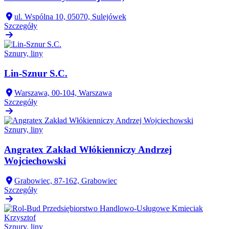
ul. Wspólna 10, 05070, Sulejówek
Szczegóły
Sznury, liny
Lin-Sznur S.C.
Warszawa, 00-104, Warszawa
Szczegóły
Sznury, liny
Angratex Zakład Włókienniczy Andrzej
Wojciechowski
Grabowiec, 87-162, Grabowiec
Szczegóły
Sznury, liny