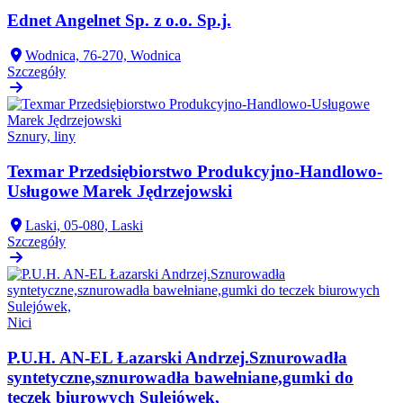
Ednet Angelnet Sp. z o.o. Sp.j.
Wodnica, 76-270, Wodnica
Szczegóły
Sznury, liny
Texmar Przedsiębiorstwo Produkcyjno-Handlowo-
Usługowe Marek Jędrzejowski
Laski, 05-080, Laski
Szczegóły
Nici
P.U.H. AN-EL Łazarski Andrzej.Sznurowadła
syntetyczne,sznurowadła bawełniane,gumki do
teczek biurowych Sulejówek,