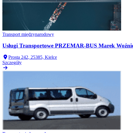
Transport międzynarodowy
Usługi Transportowe PRZEMAR-BUS Marek Woźni
Prosta 242, 25385, Kielce
Szczegóły