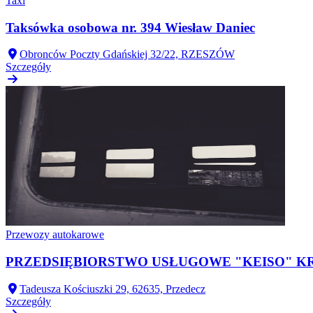
Taxi
Taksówka osobowa nr. 394 Wiesław Daniec
Obronców Poczty Gdańskiej 32/22, RZESZÓW
Szczegóły
Przewozy autokarowe
PRZEDSIĘBIORSTWO USŁUGOWE "KEISO" K
Tadeusza Kościuszki 29, 62635, Przedecz
Szczegóły