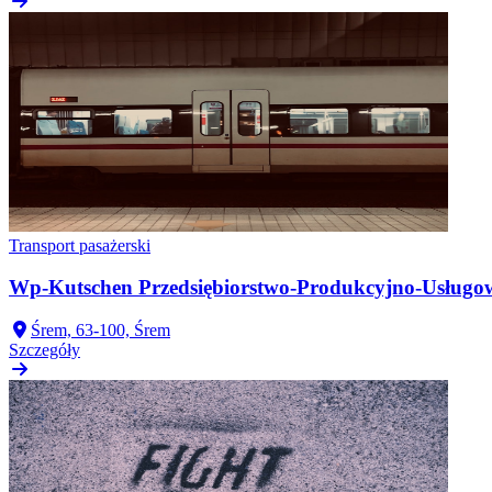
Transport pasażerski
Wp-Kutschen Przedsiębiorstwo-Produkcyjno-Usługo
Śrem, 63-100, Śrem
Szczegóły