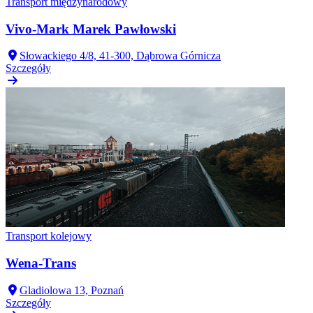
Transport międzynarodowy
Vivo-Mark Marek Pawłowski
Słowackiego 4/8, 41-300, Dąbrowa Górnicza
Szczegóły
Transport kolejowy
Wena-Trans
Gladiolowa 13, Poznań
Szczegóły