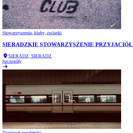
Stowarzyszenia, kluby, związki
SIERADZKIE STOWARZYSZENIE PRZYJACIÓ
SIERADZ, SIERADZ
Szczegóły
Transport pasażerski