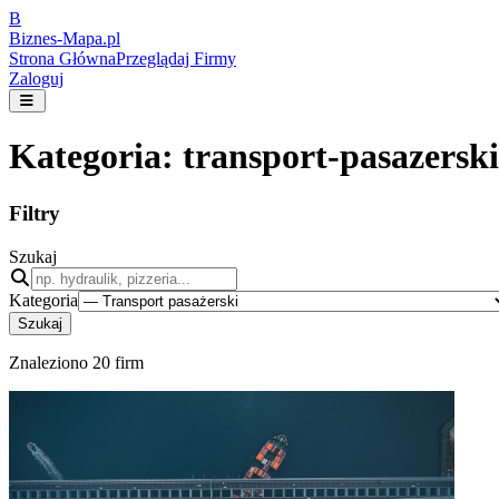
B
Biznes-
Mapa.pl
Strona Główna
Przeglądaj Firmy
Zaloguj
Kategoria:
transport-pasazerski
Filtry
Szukaj
Kategoria
Szukaj
Znaleziono
20
firm