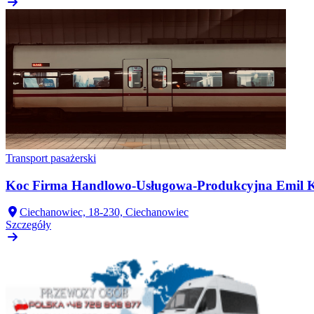
Transport pasażerski
Koc Firma Handlowo-Usługowa-Produkcyjna Emil 
Ciechanowiec, 18-230, Ciechanowiec
Szczegóły