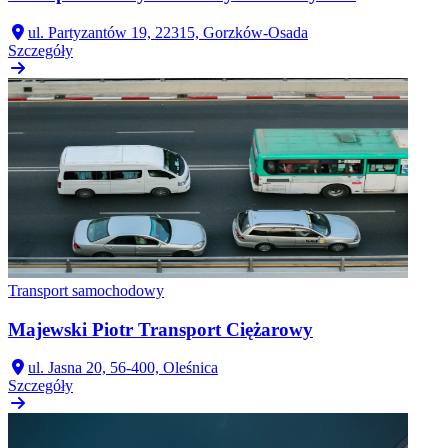
ul. Partyzantów 19, 22315, Gorzków-Osada
Szczegóły
Transport samochodowy
Majewski Piotr Transport Ciężarowy
ul. Jasna 20, 56-400, Oleśnica
Szczegóły