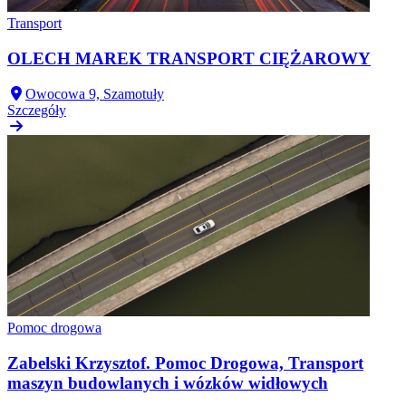
Transport
OLECH MAREK TRANSPORT CIĘŻAROWY
Owocowa 9, Szamotuły
Szczegóły
Pomoc drogowa
Zabelski Krzysztof. Pomoc Drogowa, Transport
maszyn budowlanych i wózków widłowych