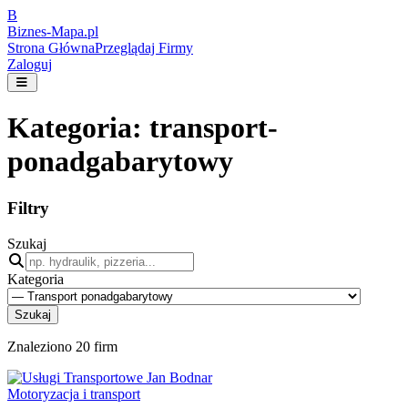
B
Biznes-
Mapa.pl
Strona Główna
Przeglądaj Firmy
Zaloguj
Kategoria:
transport-
ponadgabarytowy
Filtry
Szukaj
Kategoria
Szukaj
Znaleziono
20
firm
Motoryzacja i transport