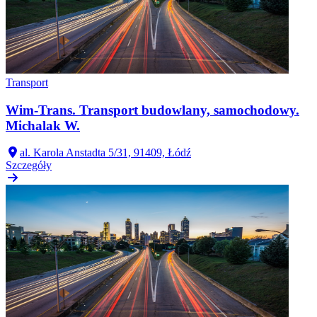
Transport
Wim-Trans. Transport budowlany, samochodowy.
Michalak W.
al. Karola Anstadta 5/31, 91409, Łódź
Szczegóły