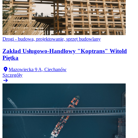
Drogi - budowa, projektowanie, sprzęt budowlany
Zakład Usługowo-Handlowy "Koptrans" Witold
Piętka
Mazowiecka 9 A, Ciechanów
Szczegóły