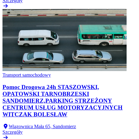
Szczegóły
Transport samochodowy
Pomoc Drogowa 24h STASZOWSKI,
OPATOWSKI TARNOBRZESKI
SANDOMIERZ,PARKING STRZEŻONY
CENTRUM USŁUG MOTORYZACYJNYCH
WITCZAK BOLESŁAW
Wiązownica Mała 65, Sandomierz
Szczegóły