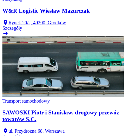
W&R Logistic Wiesław Mazurczak
Rynek 20/2, 49200, Grodków
Szczegóły
Transport samochodowy
SAWOSKI Piotr i Stanisław. drogowy przewóz
towarów S.C.
ul. Przydrożna 68, Warszawa