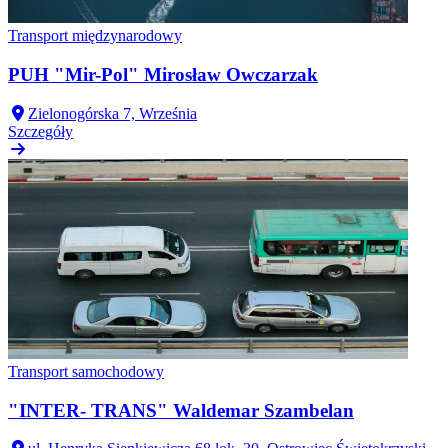
Transport międzynarodowy
PUH "Mir-Pol" Mirosław Owczarzak
Zielonogórska 7, Września
Szczegóły
Transport samochodowy
"INTER- TRANS" Waldemar Szambelan