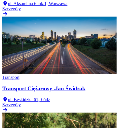
ul. Aksamitna 6 lok.1, Warszawa
Szczegóły
Transport
Transport Ciężarowy .Jan Świdrak
ul. Beskidzka 61, Łódź
Szczegóły