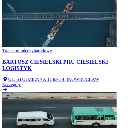
Transport międzynarodowy
BARTOSZ CIESIELSKI PHU CIESIELSKI
LOGISTYK
UL. STUDZIENNA 12 lok.14, INOWROCŁAW
Szczegóły