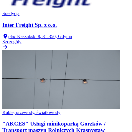
Spedycja
Inter Freight Sp. z o.o.
plac Kaszubski 8, 81-350, Gdynia
Szczegóły
Kable, przewody, światłowody
"AKCES" Usługi minikoparką Gorzków /
Transport maszyn Rolniczych Krasnystaw