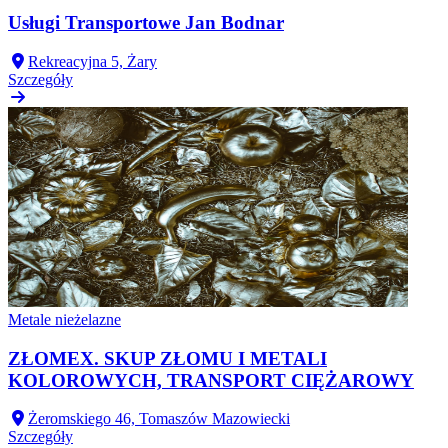
Usługi Transportowe Jan Bodnar
Rekreacyjna 5, Żary
Szczegóły
Metale nieżelazne
ZŁOMEX. SKUP ZŁOMU I METALI
KOLOROWYCH, TRANSPORT CIĘŻAROWY
Żeromskiego 46, Tomaszów Mazowiecki
Szczegóły