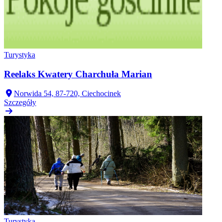
Turystyka
Reelaks Kwatery Charchuła Marian
Norwida 54, 87-720, Ciechocinek
Szczegóły
Turystyka