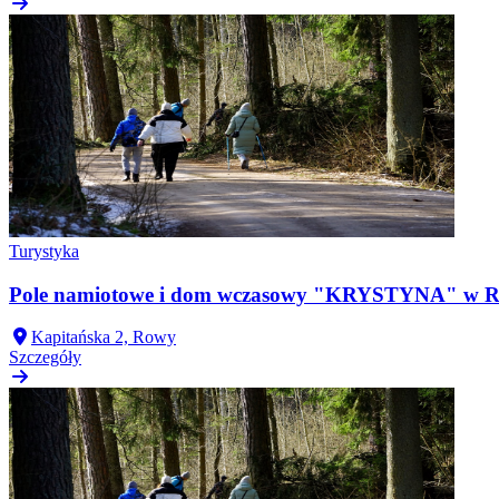
Turystyka
Pole namiotowe i dom wczasowy "KRYSTYNA" w 
Kapitańska 2, Rowy
Szczegóły