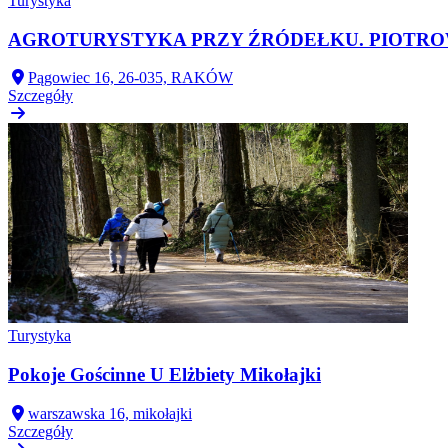
Turystyka
AGROTURYSTYKA PRZY ŹRÓDEŁKU. PIOTROW
Pągowiec 16, 26-035, RAKÓW
Szczegóły
Turystyka
Pokoje Gościnne U Elżbiety Mikołajki
warszawska 16, mikołajki
Szczegóły