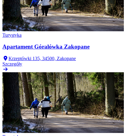
Turystyka
Apartament Góralówka Zakopane
Krzeptówki 135, 34500, Zakopane
Szczegóły