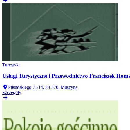
Turystyka
Usługi Turystyczne i Przewodnictwo Franciszek Hom
Piłsudskiego 71/14, 33-370, Muszyna
Szczegóły