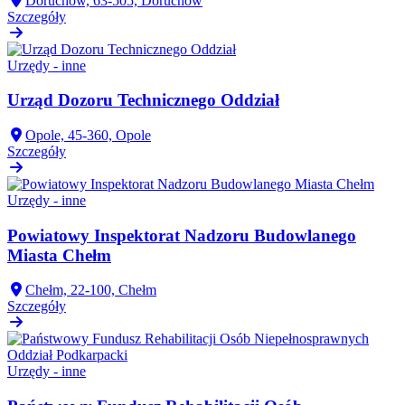
Doruchów, 63-505, Doruchów
Szczegóły
Urzędy - inne
Urząd Dozoru Technicznego Oddział
Opole, 45-360, Opole
Szczegóły
Urzędy - inne
Powiatowy Inspektorat Nadzoru Budowlanego
Miasta Chełm
Chełm, 22-100, Chełm
Szczegóły
Urzędy - inne