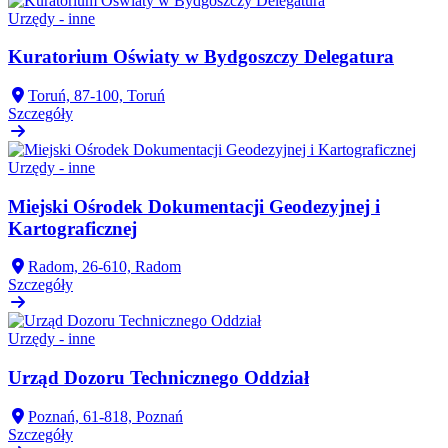
Urzędy - inne
Kuratorium Oświaty w Bydgoszczy Delegatura
Toruń, 87-100, Toruń
Szczegóły
Urzędy - inne
Miejski Ośrodek Dokumentacji Geodezyjnej i
Kartograficznej
Radom, 26-610, Radom
Szczegóły
Urzędy - inne
Urząd Dozoru Technicznego Oddział
Poznań, 61-818, Poznań
Szczegóły