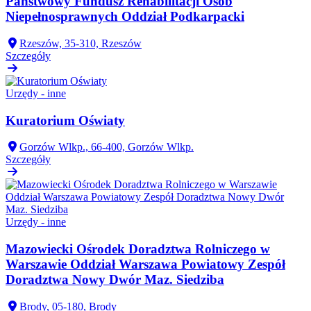
Państwowy Fundusz Rehabilitacji Osób
Niepełnosprawnych Oddział Podkarpacki
Rzeszów, 35-310, Rzeszów
Szczegóły
Urzędy - inne
Kuratorium Oświaty
Gorzów Wlkp., 66-400, Gorzów Wlkp.
Szczegóły
Urzędy - inne
Mazowiecki Ośrodek Doradztwa Rolniczego w
Warszawie Oddział Warszawa Powiatowy Zespół
Doradztwa Nowy Dwór Maz. Siedziba
Brody, 05-180, Brody