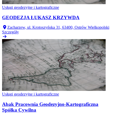
Usługi geodezyjne i kartograficzne
GEODEZJA ŁUKASZ KRZYWDA
Zacharzew, ul. Krotoszyńska 31, 63400, Ostrów Wielkopolski
Szczegóły
Usługi geodezyjne i kartograficzne
Abak Pracownia Geodezyjno-Kartograficzna
Spółka Cywilna