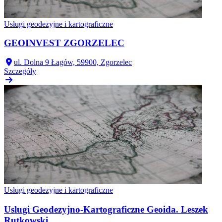
Usługi geodezyjne i kartograficzne
GEOINVEST ZGORZELEC
ul. Dolna 9 Łagów, 59900, Zgorzelec
Szczegóły
Usługi geodezyjne i kartograficzne
Uslugi Geodezyjno-Kartograficzne Geoida. Leszek
Rutkowski