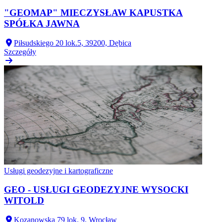
"GEOMAP" MIECZYSŁAW KAPUSTKA
SPÓŁKA JAWNA
Piłsudskiego 20 lok.5, 39200, Dębica
Szczegóły
Usługi geodezyjne i kartograficzne
GEO - USŁUGI GEODEZYJNE WYSOCKI
WITOLD
Kozanowska 79 lok. 9, Wrocław