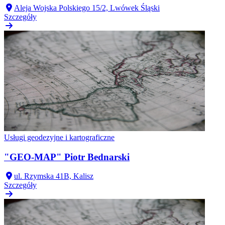
Aleja Wojska Polskiego 15/2, Lwówek Śląski
Szczegóły
Usługi geodezyjne i kartograficzne
"GEO-MAP" Piotr Bednarski
ul. Rzymska 41B, Kalisz
Szczegóły