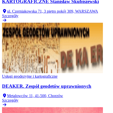
KARTOGRAFICZNE Stanisław Skubiszewski
ul. Czerniakowska 71, 3 piętro pokój 309, WARSZAWA
Szczegóły
Usługi geodezyjne i kartograficzne
DEAKER. Zespół geodetów uprawnionych
Metalowców 11, 41-500, Chorzów
Szczegóły