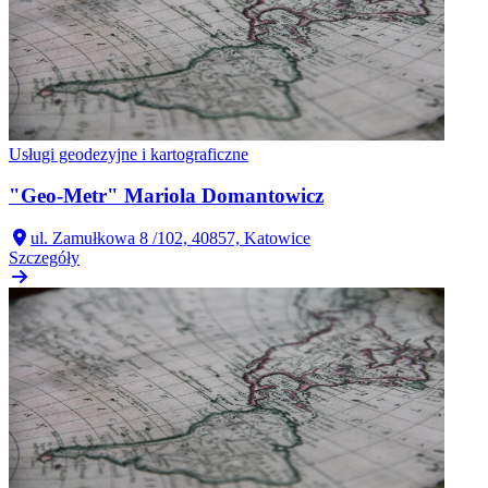
Usługi geodezyjne i kartograficzne
"Geo-Metr" Mariola Domantowicz
ul. Zamułkowa 8 /102, 40857, Katowice
Szczegóły