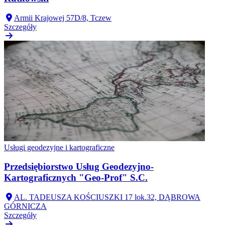
Armii Krajowej 57D/8, Tczew
Szczegóły
Usługi geodezyjne i kartograficzne
Przedsiębiorstwo Usług Geodezyjno-
Kartograficznych "Geo-Prof" S.C.
AL. TADEUSZA KOŚCIUSZKI 17 lok.32, DĄBROWA
GÓRNICZA
Szczegóły