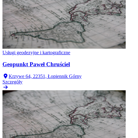
Usługi geodezyjne i kartograficzne
Geopunkt Paweł Chruściel
Krzywe 64, 22351, Łopiennik Górny
Szczegóły