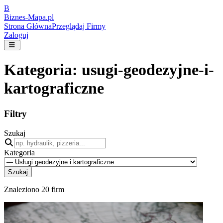
B
Biznes-
Mapa.pl
Strona Główna
Przeglądaj Firmy
Zaloguj
Kategoria:
usugi-geodezyjne-i-
kartograficzne
Filtry
Szukaj
Kategoria
Szukaj
Znaleziono
20
firm