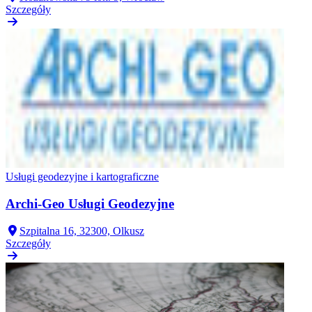
Szczegóły
Usługi geodezyjne i kartograficzne
Archi-Geo Usługi Geodezyjne
Szpitalna 16, 32300, Olkusz
Szczegóły