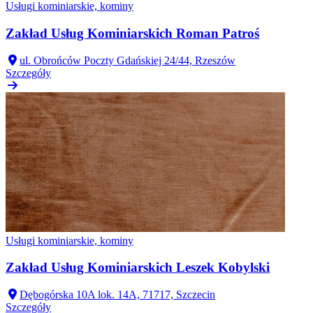
Usługi kominiarskie, kominy
Zakład Usług Kominiarskich Roman Patroś
ul. Obrońców Poczty Gdańskiej 24/44, Rzeszów
Szczegóły
Usługi kominiarskie, kominy
Zakład Usług Kominiarskich Leszek Kobylski
Dębogórska 10A lok. 14A, 71717, Szczecin
Szczegóły