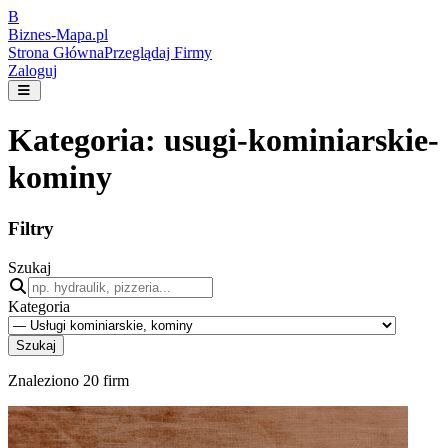
B
Biznes-
Mapa.pl
Strona Główna
Przeglądaj Firmy
Zaloguj
Kategoria:
usugi-kominiarskie-
kominy
Filtry
Szukaj
Kategoria
Szukaj
Znaleziono
20
firm