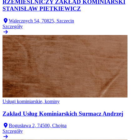
RZEMIEŚLNICZY ZAKŁAD KOMINIARSKI
STANISŁAW PIETKIEWICZ
Walecznych 54, 70825, Szczecin
Szczegóły
Usługi kominiarskie, kominy
Zakład Usług Kominiarskich Surmacz Andrzej
Bogusława 2, 74500, Chojna
Szczegóły