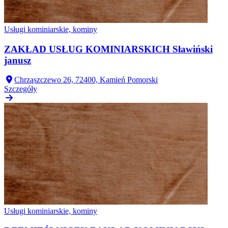
Usługi kominiarskie, kominy
ZAKŁAD USŁUG KOMINIARSKICH Sławiński
janusz
Chrząszczewo 26, 72400, Kamień Pomorski
Szczegóły
Usługi kominiarskie, kominy