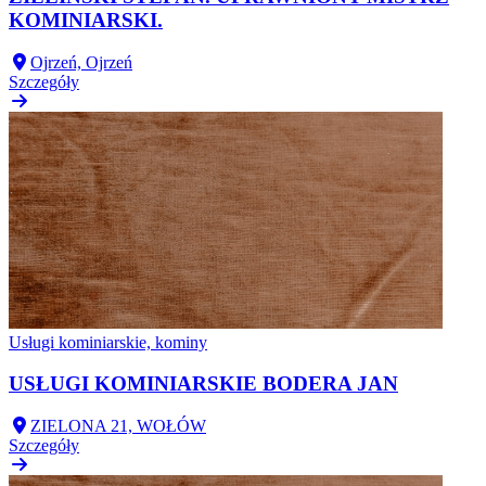
KOMINIARSKI.
Ojrzeń, Ojrzeń
Szczegóły
Usługi kominiarskie, kominy
USŁUGI KOMINIARSKIE BODERA JAN
ZIELONA 21, WOŁÓW
Szczegóły