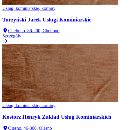
Usługi kominiarskie, kominy
Turzyński Jacek Usługi Kominiarskie
Chełmno, 86-200, Chełmno
Szczegóły
Usługi kominiarskie, kominy
Kostorz Henryk Zakład Usług Kominiarskich
Olesno, 46-300, Olesno