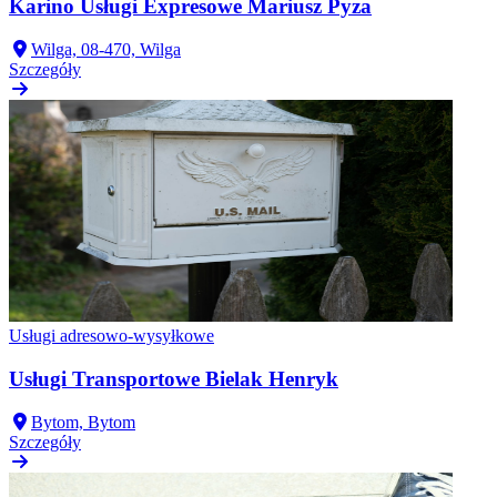
Karino Usługi Expresowe Mariusz Pyza
Wilga, 08-470, Wilga
Szczegóły
Usługi adresowo-wysyłkowe
Usługi Transportowe Bielak Henryk
Bytom, Bytom
Szczegóły