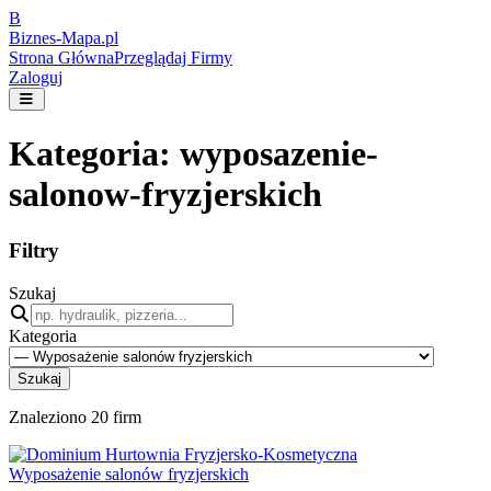
B
Biznes-
Mapa.pl
Strona Główna
Przeglądaj Firmy
Zaloguj
Kategoria:
wyposazenie-
salonow-fryzjerskich
Filtry
Szukaj
Kategoria
Szukaj
Znaleziono
20
firm
Wyposażenie salonów fryzjerskich