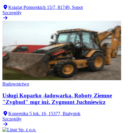
Książąt Pomorskich 15/7, 81749, Sopot
Szczegóły
Budownictwo
Usługi Koparko -ładowarką. Roboty Ziemne
"Zygbud" mgr inż. Zygmunt Juchniewicz
Kopernika 5 lok. 16, 15377, Białystok
Szczegóły