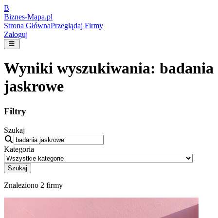
B
Biznes-
Mapa.pl
Strona Główna
Przeglądaj Firmy
Zaloguj
Wyniki wyszukiwania:
badania
jaskrowe
Filtry
Szukaj
Kategoria
Szukaj
Znaleziono
2
firmy