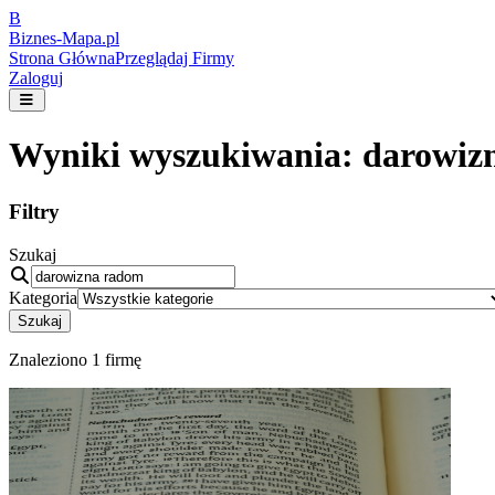
B
Biznes-
Mapa.pl
Strona Główna
Przeglądaj Firmy
Zaloguj
Wyniki wyszukiwania:
darowiz
Filtry
Szukaj
Kategoria
Szukaj
Znaleziono
1
firmę