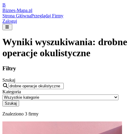
B
Biznes-
Mapa.pl
Strona Główna
Przeglądaj Firmy
Zaloguj
Wyniki wyszukiwania:
drobne
operacje okulistyczne
Filtry
Szukaj
Kategoria
Szukaj
Znaleziono
3
firmy