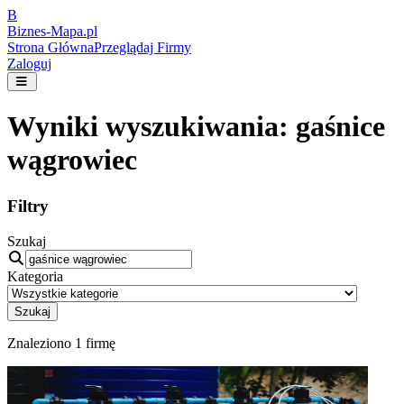
B
Biznes-
Mapa.pl
Strona Główna
Przeglądaj Firmy
Zaloguj
Wyniki wyszukiwania:
gaśnice
wągrowiec
Filtry
Szukaj
Kategoria
Szukaj
Znaleziono
1
firmę