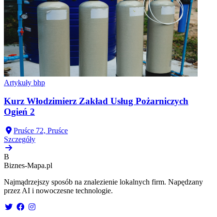
Artykuły bhp
Kurz Włodzimierz Zakład Usług Pożarniczych
Ogień 2
Pruśce 72, Pruśce
Szczegóły
B
Biznes-
Mapa.pl
Najmądrzejszy sposób na znalezienie lokalnych firm. Napędzany
przez AI i nowoczesne technologie.