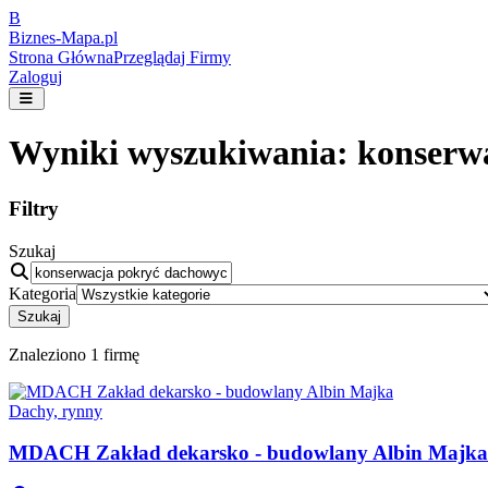
B
Biznes-
Mapa.pl
Strona Główna
Przeglądaj Firmy
Zaloguj
Wyniki wyszukiwania:
konserw
Filtry
Szukaj
Kategoria
Szukaj
Znaleziono
1
firmę
Dachy, rynny
MDACH Zakład dekarsko - budowlany Albin Majka