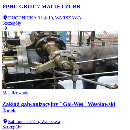
PPHU GROT 7 MACIEJ ŻUBR
DUCHNICKA 3 lok.10, WARSZAWA
Szczegóły
Metalizowanie
Zakład galwanizacyjny "Gal-Wes" Wesołowski
Jacek
Zabraniecka 75b, Warszawa
Szczegóły