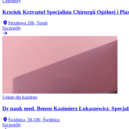
Chirurdzy
Krzciuk Krzysztof Specjalista Chirurgii Ogólnej i Pla
Strzałowa 26b, Toruń
Szczegóły
Usługi dla każdego
Dr nauk med. Benon Kazimierz Łukaszewicz. Specjali
Świdnica, 58-100, Świdnica
Szczegóły