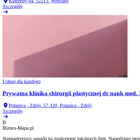
Kutrzeby 64, 52213, Wrocław
Szczegóły
Usługi dla każdego
Prywatna klinika chirurgii plastycznej dr nauk med.
Polanica - Zdrój, 57-320, Polanica - Zdrój
Szczegóły
B
Biznes-
Mapa.pl
Najmądrzejszy sposób na znalezienie lokalnych firm. Napędzany prze