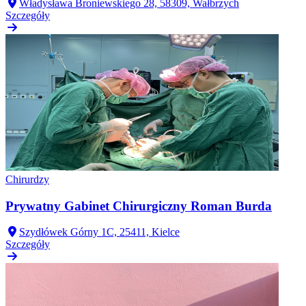
Władysława Broniewskiego 28, 58309, Wałbrzych
Szczegóły
Chirurdzy
Prywatny Gabinet Chirurgiczny Roman Burda
Szydłówek Górny 1C, 25411, Kielce
Szczegóły