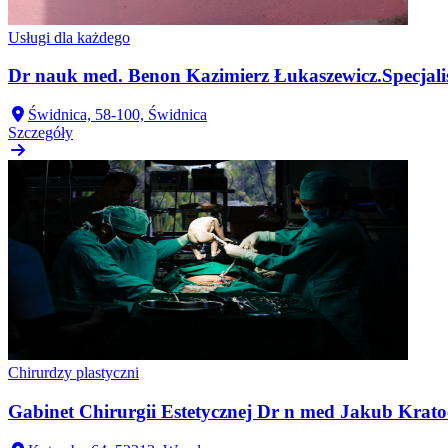
Usługi dla każdego
Dr nauk med. Benon Kazimierz Łukaszewicz.Specjalis
Świdnica, 58-100, Świdnica
Szczegóły
Chirurdzy plastyczni
Gabinet Chirurgii Estetycznej Dr n med Jakub Krato