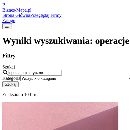
B
Biznes-
Mapa.pl
Strona Główna
Przeglądaj Firmy
Zaloguj
Wyniki wyszukiwania:
operacje
Filtry
Szukaj
Kategoria
Szukaj
Znaleziono
10
firm