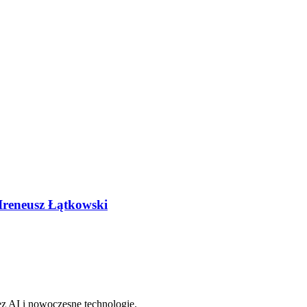
 Ireneusz Łątkowski
z AI i nowoczesne technologie.