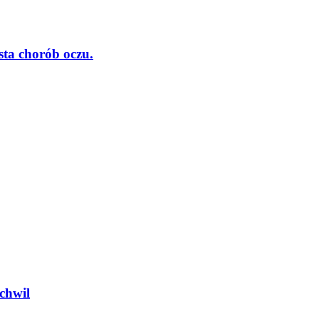
ta chorób oczu.
chwil