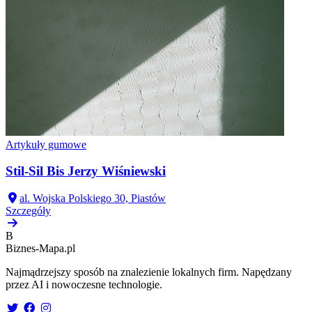
Artykuły gumowe
Stil-Sil Bis Jerzy Wiśniewski
al. Wojska Polskiego 30, Piastów
Szczegóły
B
Biznes-
Mapa.pl
Najmądrzejszy sposób na znalezienie lokalnych firm. Napędzany
przez AI i nowoczesne technologie.