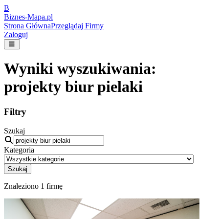
B
Biznes-
Mapa.pl
Strona Główna
Przeglądaj Firmy
Zaloguj
Wyniki wyszukiwania:
projekty biur pielaki
Filtry
Szukaj
Kategoria
Szukaj
Znaleziono
1
firmę