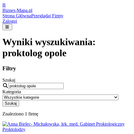
B
Biznes-
Mapa.pl
Strona Główna
Przeglądaj Firmy
Zaloguj
Wyniki wyszukiwania:
proktolog opole
Filtry
Szukaj
Kategoria
Szukaj
Znaleziono
1
firmę
Proktolodzy