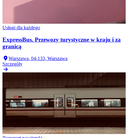
Usługi dla każdego
ExpressBus. Przewozy turystyczne w kraju i za
granicą
Warszawa, 04-133, Warszawa
Szczegóły
Transport pasażerski