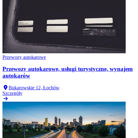
Przewozy autokarowe
Przewozy autokarowe, usługi turystyczne, wynajem
autokarów
Bukarowskie 12, Łochów
Szczegóły