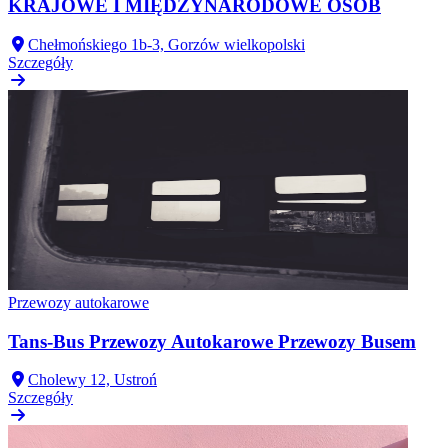
KRAJOWE I MIĘDZYNARODOWE OSÓB
Chełmońskiego 1b-3, Gorzów wielkopolski
Szczegóły
Przewozy autokarowe
Tans-Bus Przewozy Autokarowe Przewozy Busem
Cholewy 12, Ustroń
Szczegóły