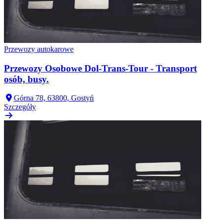
Przewozy autokarowe
Przewozy Osobowe Dol-Trans-Tour - Transport
osób, busy.
Górna 78, 63800, Gostyń
Szczegóły