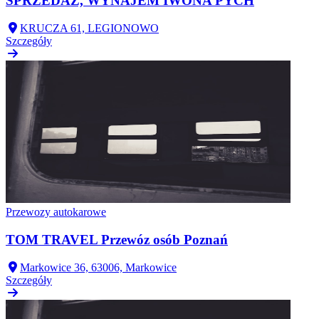
SPRZEDAŻ, WYNAJEM IWONA PYCH
KRUCZA 61, LEGIONOWO
Szczegóły
Przewozy autokarowe
TOM TRAVEL Przewóz osób Poznań
Markowice 36, 63006, Markowice
Szczegóły