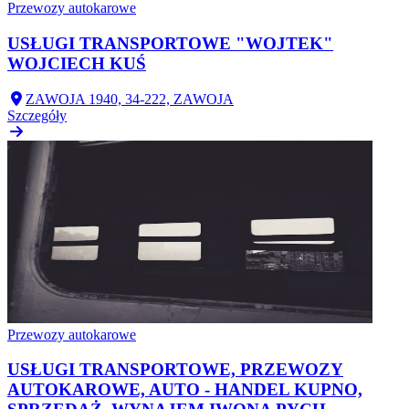
Przewozy autokarowe
USŁUGI TRANSPORTOWE "WOJTEK"
WOJCIECH KUŚ
ZAWOJA 1940, 34-222, ZAWOJA
Szczegóły
Przewozy autokarowe
USŁUGI TRANSPORTOWE, PRZEWOZY
AUTOKAROWE, AUTO - HANDEL KUPNO,