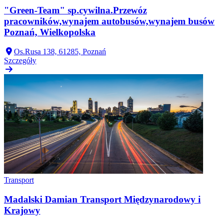
"Green-Team" sp.cywilna.Przewóz
pracowników,wynajem autobusów,wynajem busów
Poznań, Wielkopolska
Os.Rusa 138, 61285, Poznań
Szczegóły
Transport
Madalski Damian Transport Międzynarodowy i
Krajowy