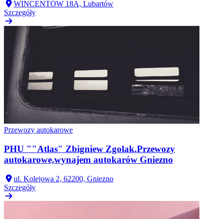
WINCENTÓW 18A, Lubartów
Szczegóły
Przewozy autokarowe
PHU ""Atlas" Zbigniew Zgolak.Przewozy
autokarowe,wynajem autokarów Gniezno
ul. Kolejowa 2, 62200, Gniezno
Szczegóły