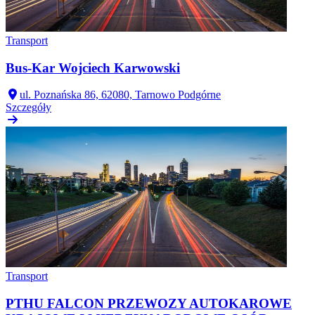
Transport
Bus-Kar Wojciech Karwowski
ul. Poznańska 86, 62080, Tarnowo Podgórne
Szczegóły
Transport
PTHU FALCON PRZEWOZY AUTOKAROWE