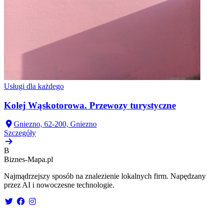
Usługi dla każdego
Kolej Wąskotorowa. Przewozy turystyczne
Gniezno, 62-200, Gniezno
Szczegóły
B
Biznes-
Mapa.pl
Najmądrzejszy sposób na znalezienie lokalnych firm. Napędzany
przez AI i nowoczesne technologie.