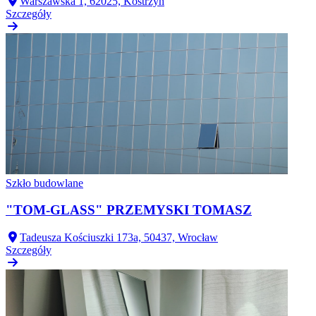
Warszawska 1, 62025, Kostrzyn
Szczegóły
Szkło budowlane
"TOM-GLASS" PRZEMYSKI TOMASZ
Tadeusza Kościuszki 173a, 50437, Wrocław
Szczegóły