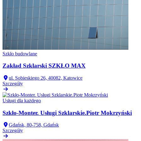
Szkło budowlane
Zakład Szklarski SZKŁO MAX
ul. Sobieskiego 26, 40082, Katowice
Szczegóły
Usługi dla każdego
Szkło-Monter. Usługi Szklarskie.Piotr Mokrzyński
Gdańsk, 80-758, Gdańsk
Szczegóły