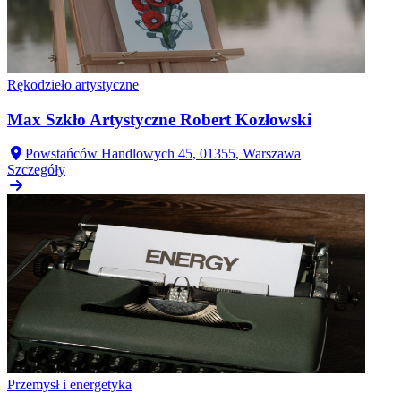
Rękodzieło artystyczne
Max Szkło Artystyczne Robert Kozłowski
Powstańców Handlowych 45, 01355, Warszawa
Szczegóły
Przemysł i energetyka