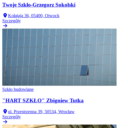
Twoje Szkło-Grzegorz Sokolski
Kołątaja 36, 05400, Otwock
Szczegóły
Szkło budowlane
"HART SZKŁO" Zbigniew Tutka
ul. Przestrzenna 39, 50534, Wrocław
Szczegóły