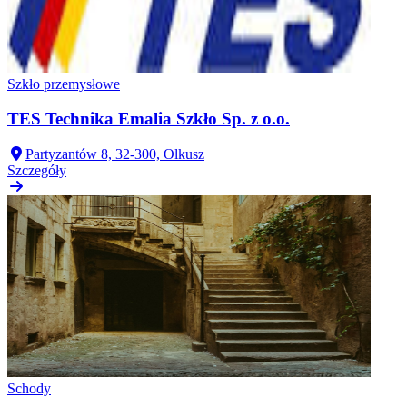
Szkło przemysłowe
TES Technika Emalia Szkło Sp. z o.o.
Partyzantów 8, 32-300, Olkusz
Szczegóły
Schody