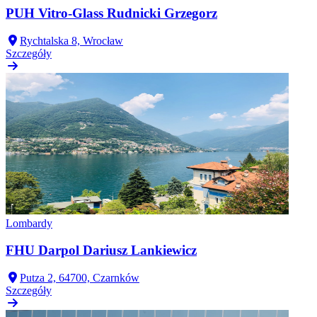
PUH Vitro-Glass Rudnicki Grzegorz
Rychtalska 8, Wrocław
Szczegóły
Lombardy
FHU Darpol Dariusz Lankiewicz
Putza 2, 64700, Czarnków
Szczegóły