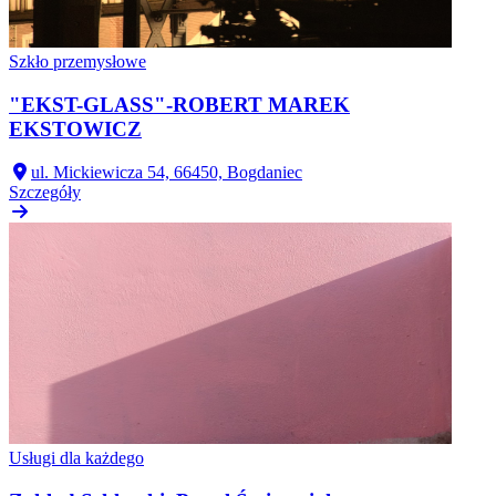
Szkło przemysłowe
"EKST-GLASS"-ROBERT MAREK
EKSTOWICZ
ul. Mickiewicza 54, 66450, Bogdaniec
Szczegóły
Usługi dla każdego