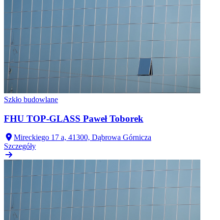
Szkło budowlane
FHU TOP-GLASS Paweł Toborek
Mireckiego 17 a, 41300, Dąbrowa Górnicza
Szczegóły