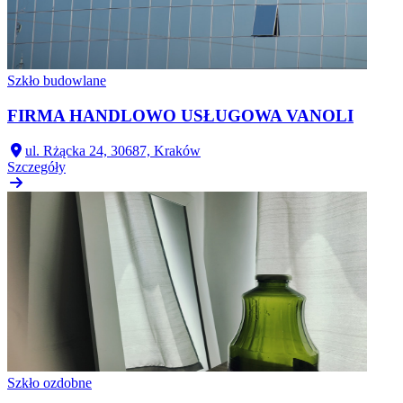
Szkło budowlane
FIRMA HANDLOWO USŁUGOWA VANOLI
ul. Rżącka 24, 30687, Kraków
Szczegóły
Szkło ozdobne