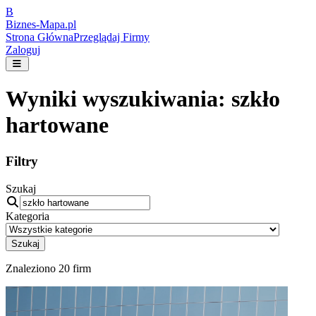
B
Biznes-
Mapa.pl
Strona Główna
Przeglądaj Firmy
Zaloguj
Wyniki wyszukiwania:
szkło
hartowane
Filtry
Szukaj
Kategoria
Szukaj
Znaleziono
20
firm