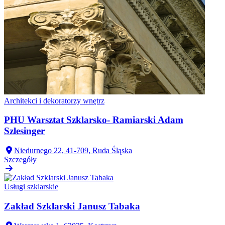
Architekci i dekoratorzy wnętrz
PHU Warsztat Szklarsko- Ramiarski Adam
Szlesinger
Niedurnego 22, 41-709, Ruda Śląska
Szczegóły
Usługi szklarskie
Zakład Szklarski Janusz Tabaka