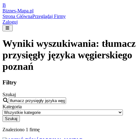
B
Biznes-
Mapa.pl
Strona Główna
Przeglądaj Firmy
Zaloguj
Wyniki wyszukiwania:
tłumacz
przysięgły języka węgierskiego
poznań
Filtry
Szukaj
Kategoria
Szukaj
Znaleziono
1
firmę