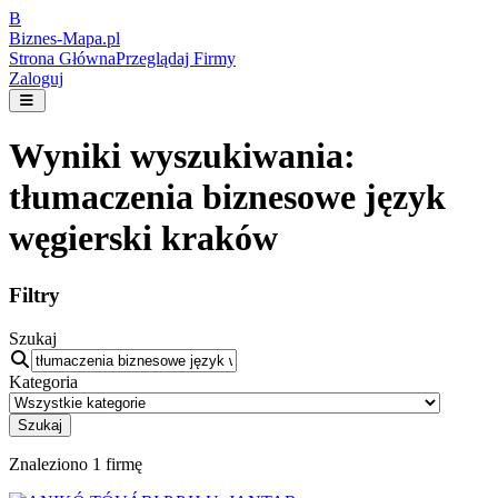
B
Biznes-
Mapa.pl
Strona Główna
Przeglądaj Firmy
Zaloguj
Wyniki wyszukiwania:
tłumaczenia biznesowe język
węgierski kraków
Filtry
Szukaj
Kategoria
Szukaj
Znaleziono
1
firmę