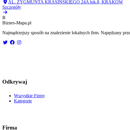
AL. ZYGMUNTA KRASIŃSKIEGO 24A lok.8, KRAKÓW
Szczegóły
B
Biznes-
Mapa.pl
Najmądrzejszy sposób na znalezienie lokalnych firm. Napędzany prze
Odkrywaj
Wszystkie Firmy
Kategorie
Firma