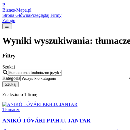
B
Biznes-
Mapa.pl
Strona Główna
Przeglądaj Firmy
Zaloguj
Wyniki wyszukiwania:
tłumacze
Filtry
Szukaj
Kategoria
Szukaj
Znaleziono
1
firmę
Tłumacze
ANIKÓ TÓVÁRI P.P.H.U. JANTAR