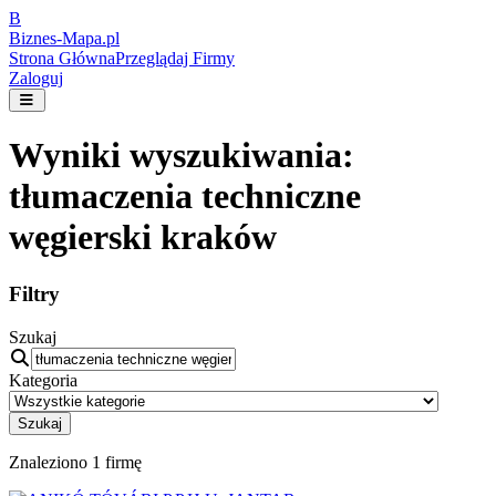
B
Biznes-
Mapa.pl
Strona Główna
Przeglądaj Firmy
Zaloguj
Wyniki wyszukiwania:
tłumaczenia techniczne
węgierski kraków
Filtry
Szukaj
Kategoria
Szukaj
Znaleziono
1
firmę