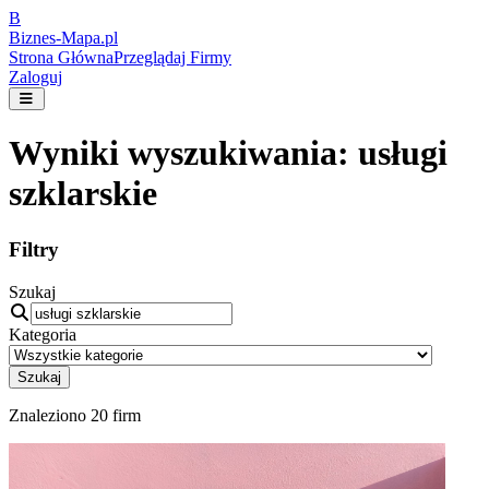
B
Biznes-
Mapa.pl
Strona Główna
Przeglądaj Firmy
Zaloguj
Wyniki wyszukiwania:
usługi
szklarskie
Filtry
Szukaj
Kategoria
Szukaj
Znaleziono
20
firm