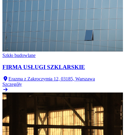
Szkło budowlane
FIRMA USŁUGI SZKLARSKIE
Erazma z Zakroczymia 12, 03185, Warszawa
Szczegóły