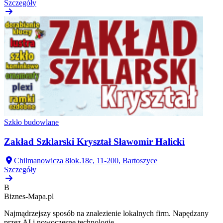
Szczegóły
Szkło budowlane
Zakład Szklarski Kryształ Sławomir Halicki
Chilmanowicza 8lok.18c, 11-200, Bartoszyce
Szczegóły
B
Biznes-
Mapa.pl
Najmądrzejszy sposób na znalezienie lokalnych firm. Napędzany
przez AI i nowoczesne technologie.