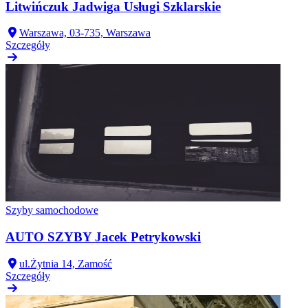
Litwińczuk Jadwiga Usługi Szklarskie
Warszawa, 03-735, Warszawa
Szczegóły
Szyby samochodowe
AUTO SZYBY Jacek Petrykowski
ul.Żytnia 14, Zamość
Szczegóły