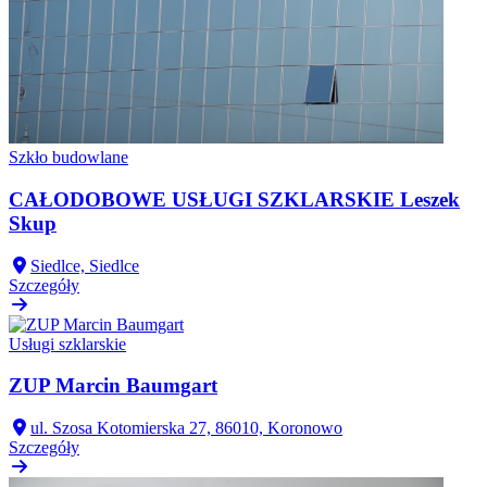
Szkło budowlane
CAŁODOBOWE USŁUGI SZKLARSKIE Leszek
Skup
Siedlce, Siedlce
Szczegóły
Usługi szklarskie
ZUP Marcin Baumgart
ul. Szosa Kotomierska 27, 86010, Koronowo
Szczegóły