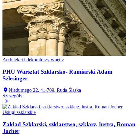
Architekci i dekoratorzy wnętrz
PHU Warsztat Szklarsko- Ramiarski Adam
Szlesinger
Niedurnego 22, 41-709, Ruda Śląska
Szczegóły
Usługi szklarskie
Zakład Szklarski, szklarstwo, szklarz, lustra, Roman
Jocher