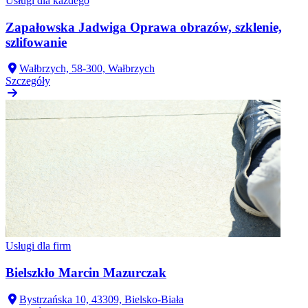
Usługi dla każdego
Zapałowska Jadwiga Oprawa obrazów, szklenie,
szlifowanie
Wałbrzych, 58-300, Wałbrzych
Szczegóły
Usługi dla firm
Bielszkło Marcin Mazurczak
Bystrzańska 10, 43309, Bielsko-Biała