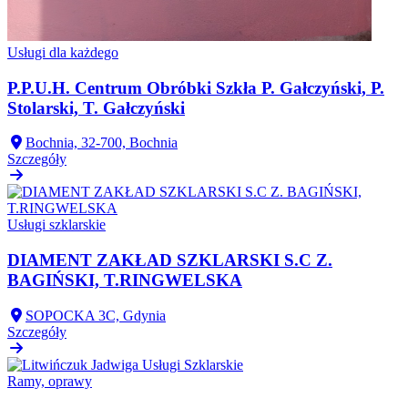
Usługi dla każdego
P.P.U.H. Centrum Obróbki Szkła P. Gałczyński, P.
Stolarski, T. Gałczyński
Bochnia, 32-700, Bochnia
Szczegóły
Usługi szklarskie
DIAMENT ZAKŁAD SZKLARSKI S.C Z.
BAGIŃSKI, T.RINGWELSKA
SOPOCKA 3C, Gdynia
Szczegóły
Ramy, oprawy