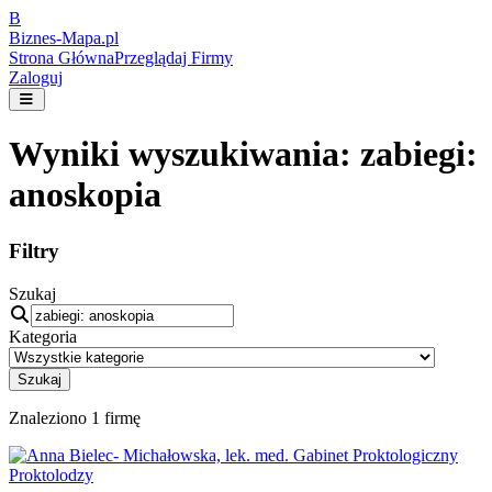
B
Biznes-
Mapa.pl
Strona Główna
Przeglądaj Firmy
Zaloguj
Wyniki wyszukiwania:
zabiegi:
anoskopia
Filtry
Szukaj
Kategoria
Szukaj
Znaleziono
1
firmę
Proktolodzy