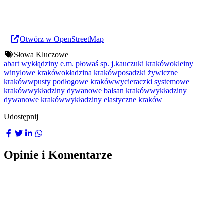
Otwórz w OpenStreetMap
Słowa Kluczowe
abart wykłądziny e.m. płowaś sp. j.
kauczuki kraków
okleiny
winylowe kraków
okładzina kraków
posadzki żywiczne
kraków
wpusty podłogowe kraków
wycieraczki systemowe
kraków
wykładziny dywanowe balsan kraków
wykładziny
dywanowe kraków
wykładziny elastyczne kraków
Udostępnij
Opinie i Komentarze