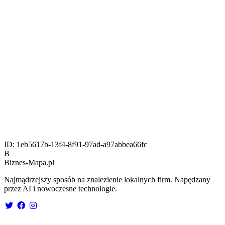
ID:
1eb5617b-13f4-8f91-97ad-a97abbea66fc
B
Biznes-
Mapa.pl
Najmądrzejszy sposób na znalezienie lokalnych firm. Napędzany
przez AI i nowoczesne technologie.