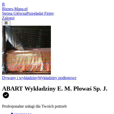
B
Biznes-
Mapa.pl
Strona Główna
Przeglądaj Firmy
Zaloguj
Dywany i wykładziny
Wykładziny podłogowe
ABART Wykładziny E. M. Płowaś Sp. J.
Profesjonalne usługi dla Twoich potrzeb