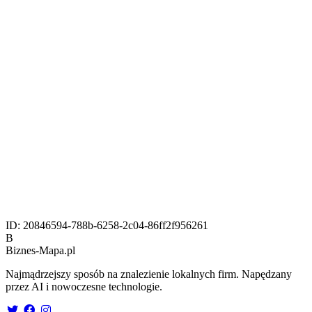
ID:
20846594-788b-6258-2c04-86ff2f956261
B
Biznes-
Mapa.pl
Najmądrzejszy sposób na znalezienie lokalnych firm. Napędzany
przez AI i nowoczesne technologie.