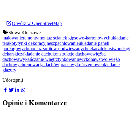
Otwórz w OpenStreetMap
Słowa Kluczowe
malowanie
remonty
montaż ścianek gipsowo-kartonowych
układanie
terakoty
tynki dekoracyjne
szpachlowanie
układanie paneli
podłogowych
montaż sufitów podwieszanych
dekarz
dekarstwo
usługi
dekarskie
zakładanie dachu
konstrukcje dachowe
więźba
dachowa
wykańczanie wnętrz
tynkowanie
wykonawstwo więźb
dachowych
renowacja dachów
prace wykończeniowe
układanie
glazury
Udostępnij
Opinie i Komentarze