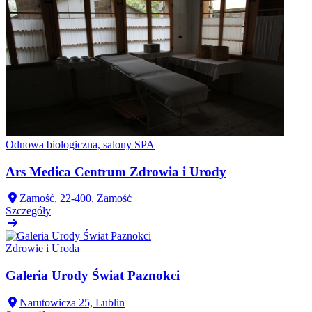
Odnowa biologiczna, salony SPA
Ars Medica Centrum Zdrowia i Urody
Zamość, 22-400, Zamość
Szczegóły
Zdrowie i Uroda
Galeria Urody Świat Paznokci
Narutowicza 25, Lublin