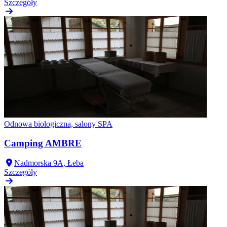
Szczegóły
Odnowa biologiczna, salony SPA
Camping AMBRE
Nadmorska 9A, Łeba
Szczegóły