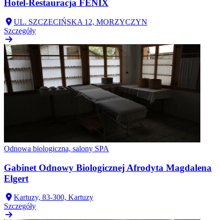
Hotel-Restauracja FENIX
UL. SZCZECIŃSKA 12, MORZYCZYN
Szczegóły
Odnowa biologiczna, salony SPA
Gabinet Odnowy Biologicznej Afrodyta Magdalena
Elgert
Kartuzy, 83-300, Kartuzy
Szczegóły