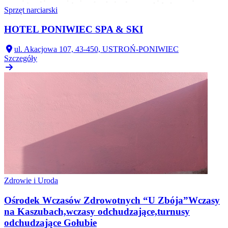
Sprzęt narciarski
HOTEL PONIWIEC SPA & SKI
ul. Akacjowa 107, 43-450, USTROŃ-PONIWIEC
Szczegóły
Zdrowie i Uroda
Ośrodek Wczasów Zdrowotnych “U Zbója”Wczasy
na Kaszubach,wczasy odchudzające,turnusy
odchudzające Gołubie